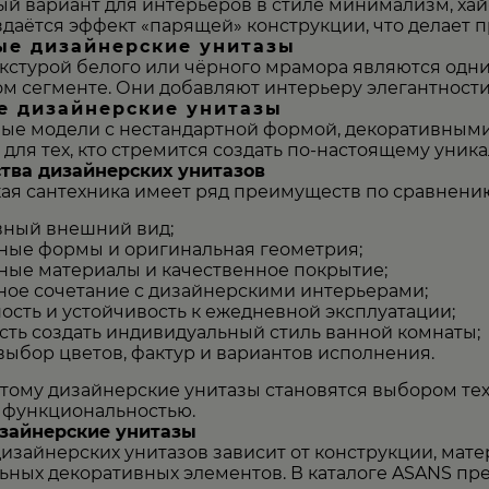
 вариант для интерьеров в стиле минимализм, хай-
даётся эффект «парящей» конструкции, что делает 
е дизайнерские унитазы
екстурой белого или чёрного мрамора являются одн
 сегменте. Они добавляют интерьеру элегантности 
е дизайнерские унитазы
ые модели с нестандартной формой, декоративным
ля тех, кто стремится создать по-настоящему уник
ва дизайнерских унитазов
ая сантехника имеет ряд преимуществ по сравнени
вный внешний вид;
ные формы и оригинальная геометрия;
ые материалы и качественное покрытие;
ое сочетание с дизайнерскими интерьерами;
ость и устойчивость к ежедневной эксплуатации;
ть создать индивидуальный стиль ванной комнаты;
ыбор цветов, фактур и вариантов исполнения.
тому дизайнерские унитазы становятся выбором тех
и функциональностью.
зайнерские унитазы
изайнерских унитазов зависит от конструкции, мате
ьных декоративных элементов. В каталоге ASANS п