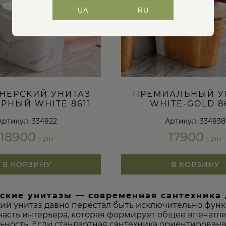
UA
RU
НЕРСКИЙ УНИТАЗ
ПРЕМИАЛЬНЫЙ У
РНЫЙ WHITE 8611
WHITE-GOLD 8
Артикул: 334922
Артикул: 334938
18900
17900
грн
грн
В КОРЗИНУ
В КОРЗИНУ
ские унитазы — современная сантехника 
ий унитаз давно перестал быть исключительно фун
часть интерьера, которая формирует общее впечатле
ность. Если стандартная сантехника ориентирована