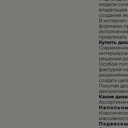
модели соч
владельцев
создания э
В интернет
формами, п
исполнения
привлекать 
Купить диз
Современны
интерьеров
решений до
Особой поп
фактурой н
решениями.
создать цел
Покупая диз
декоративны
Какие диза
Ассортимен
Напольны
Классическ
массивност
Подвесны