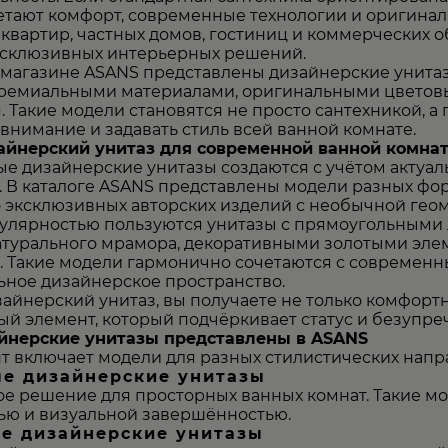
етают комфорт, современные технологии и оригина
 квартир, частных домов, гостиниц и коммерческих 
ксклюзивных интерьерных решений.
-магазине
ASANS
представлены дизайнерские унитаз
ремиальными материалами, оригинальными цветов
. Такие модели становятся не просто сантехникой, 
внимание и задавать стиль всей ванной комнате.
айнерский унитаз для современной ванной комна
е дизайнерские унитазы создаются с учётом актуал
. В каталоге ASANS представлены модели разных фо
 эксклюзивных авторских изделий с необычной гео
улярностью пользуются унитазы с прямоугольными
атурального мрамора, декоративными золотыми эл
 Такие модели гармонично сочетаются с современ
ьное дизайнерское пространство.
айнерский унитаз, вы получаете не только комфорт
й элемент, который подчёркивает статус и безупре
йнерские унитазы представлены в ASANS
т включает модели для разных стилистических напр
е дизайнерские унитазы
ое решение для просторных ванных комнат. Такие м
ью и визуальной завершённостью.
е дизайнерские унитазы