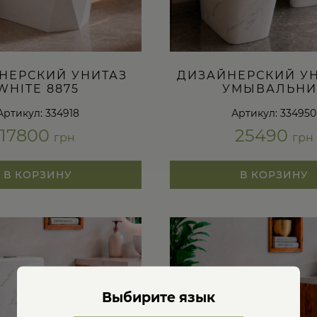
НЕРСКИЙ УНИТАЗ
ДИЗАЙНЕРСКИЙ УН
WHITE 8875
УМЫВАЛЬНИ
Артикул: 334918
Артикул: 334950
17800
25490
грн
грн
В КОРЗИНУ
В КОРЗИНУ
Выбирите язык