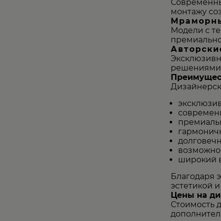
Современный
монтажу соз
Мраморны
Модели с т
премиальном
Авторски
Эксклюзивн
решениями д
Преимущест
Дизайнерск
эксклюзи
современ
премиальн
гармоничн
долговечн
возможнос
широкий в
Благодаря э
эстетикой 
Цены на ди
Стоимость д
дополнител