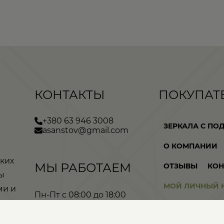
КОНТАКТЫ
ПОКУПАТ
+380 63 946 3008
ЗЕРКАЛА С ПО
asanstov@gmail.com
О КОМПАНИИ
ких
МЫ РАБОТАЕМ
ОТЗЫВЫ
КОН
ы
МОЙ ЛИЧНЫЙ 
ми и
Пн-Пт с 08:00 до 18:00
мнат,
ДОСТАВКА И О
Сб с 09:00 до 16:00
именте
Вс - выходной