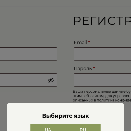
РЕГИСТ
Обязательно
Email
*
Обязательно
Пароль
*
Ваши персональные данные буд
этим веб-сайтом, для управлен
описанных в
политика конфид
РЕГИСТРАЦИЯ
Выбирите язык
UA
RU