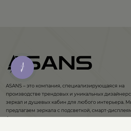
КНОПКА
ЗВ'ЯЗКУ
ASANS – это компания, специализирующаяся на
производстве трендовых и уникальных дизайнерс
зеркал и душевых кабин для любого интерьера. М
предлагаем зеркала с подсветкой, смарт-дисплея
функциональными возможностями для ванных ко
спален, гостиных и даже офисов. В нашем ассорт