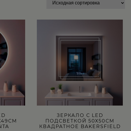
Этот
товар
имеет
несколько
вариаций.
Опции
можно
выбрать
на
странице
товара.
ED
ЗЕРКАЛО С LED
Х49СМ
ПОДСВЕТКОЙ 50Х50СМ
NTA
КВАДРАТНОЕ BAKERSFIELD