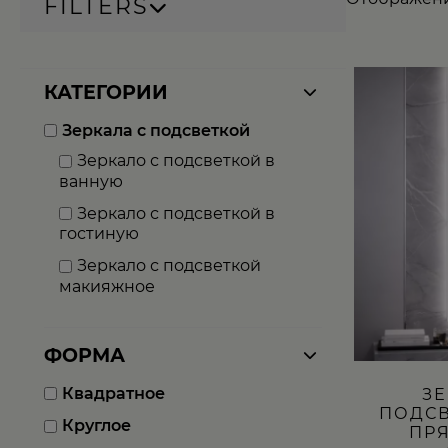
FILTERS
Этот
КАТЕГОРИИ
товар
имеет
Зеркала с подсветкой
несколько
вариаций.
Зеркало с подсветкой в
Опции
ванную
можно
выбрать
Зеркало с подсветкой в
на
гостиную
странице
товара.
Зеркало с подсветкой
макияжное
ФОРМА
Квадратное
ЗЕ
ПОДСВ
Круглое
ПР