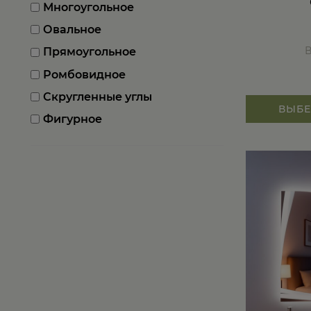
Многоугольное
Овальное
Прямоугольное
Ромбовидное
Скругленные углы
ВЫБЕ
Фигурное
Этот
товар
имеет
несколько
вариаций.
Опции
можно
выбрать
на
странице
товара.