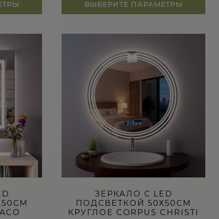
ЕТРЫ
ВЫБЕРИТЕ ПАРАМЕТРЫ
Этот
товар
имеет
несколько
вариаций.
Опции
можно
выбрать
на
странице
товара.
ED
ЗЕРКАЛО С LED
Х50СМ
ПОДСВЕТКОЙ 50Х50СМ
ACO
КРУГЛОЕ CORPUS CHRISTI