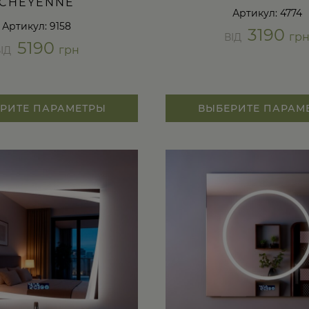
CHEYENNE
Артикул: 4774
Артикул: 9158
3190
гр
ВІД
5190
грн
ВІД
РИТЕ ПАРАМЕТРЫ
ВЫБЕРИТЕ ПАРАМ
Этот
товар
имеет
несколько
вариаций.
Опции
можно
выбрать
на
странице
товара.