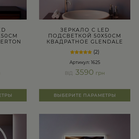
ED
ЗЕРКАЛО С LED
Х50СМ
ПОДСВЕТКОЙ 50Х50СМ
LERTON
КВАДРАТНОЕ GLENDALE
(2)
Рейтинг
2
Артикул: 1625
5.00
из 5 на
3590
основе
н
грн
ВІД
опроса
пользователей
ЕТРЫ
ВЫБЕРИТЕ ПАРАМЕТРЫ
Этот
товар
имеет
несколько