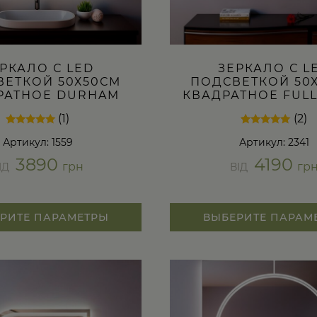
РКАЛО С LED
ЗЕРКАЛО С L
ВЕТКОЙ 50Х50СМ
ПОДСВЕТКОЙ 50
РАТНОЕ DURHAM
КВАДРАТНОЕ FUL
(1)
(2)
Рейтинг
1
Рейтинг
2
Артикул: 1559
Артикул: 2341
5.00
5.00
из 5 на
из 5 на
3890
4190
основе
основе
грн
гр
ІД
ВІД
опроса
опроса
пользователя
пользователей
РИТЕ ПАРАМЕТРЫ
ВЫБЕРИТЕ ПАРАМ
Этот
товар
имеет
несколько