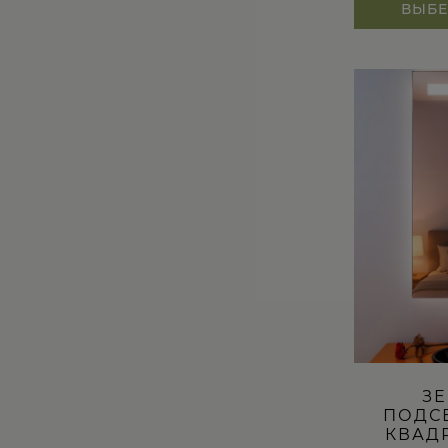
ВЫБЕ
Этот
товар
имеет
несколько
вариаций.
Опции
можно
выбрать
на
странице
товара.
ЗЕ
ПОДС
КВАДР