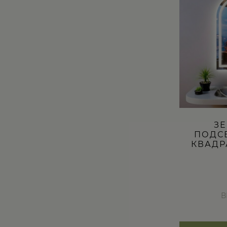
вариаций.
Опции
можно
выбрать
на
странице
товара.
ЗЕ
ПОДС
КВАДР
В