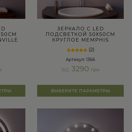
ED
ЗЕРКАЛО С LED
Х50СМ
ПОДСВЕТКОЙ 50Х50СМ
NVILLE
КРУГЛОЕ MEMPHIS
(2)
Рейтинг
2
Артикул: 1366
5.00
из 5 на
3290
основе
н
грн
ВІД
опроса
пользователей
ЕТРЫ
ВЫБЕРИТЕ ПАРАМЕТРЫ
Этот
товар
имеет
несколько