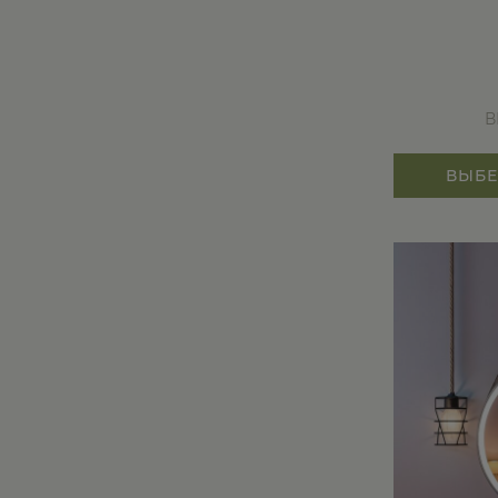
В
ВЫБЕ
Этот
товар
имеет
несколько
вариаций.
Опции
можно
выбрать
на
странице
товара.