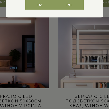
РИТЕ ПАРАМЕТРЫ
ВЫБЕРИТЕ ПАРАМ
UA
RU
Этот
товар
имеет
несколько
вариаций.
Опции
можно
выбрать
на
странице
товара.
РКАЛО С LED
ЗЕРКАЛО С L
ВЕТКОЙ 50Х50СМ
ПОДСВЕТКОЙ 50
АТНОЕ VIRGINIA
КВАДРАТНОЕ W