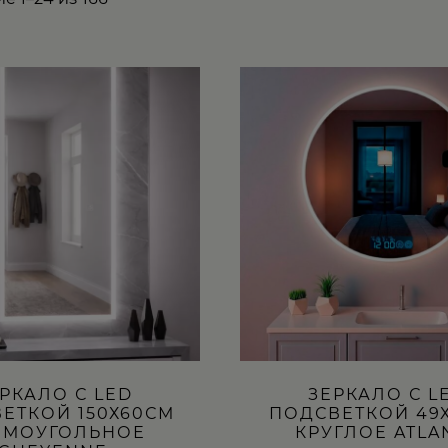
Этот
товар
имеет
несколько
вариаций.
Опции
можно
выбрать
на
странице
товара.
РКАЛО С LED
ЗЕРКАЛО С L
ЕТКОЙ 150Х60СМ
ПОДСВЕТКОЙ 49
ЯМОУГОЛЬНОЕ
КРУГЛОЕ ATLA