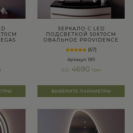
ED
ЗЕРКАЛО С LED
Х70СМ
ПОДСВЕТКОЙ 50Х70СМ
VEGAS
ОВАЛЬНОЕ PROVIDENCE
(67)
Рейтинг
67
Артикул: 1911
4.66
из 5 на
4690
основе
н
грн
ВІД
опроса
пользователей
ЕТРЫ
ВЫБЕРИТЕ ПАРАМЕТРЫ
Этот
товар
имеет
несколько