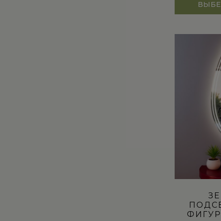
ВЫБЕ
Этот
товар
имеет
несколько
вариаций.
Опции
можно
выбрать
на
странице
товара.
ЗЕ
ПОДС
ФИГУР