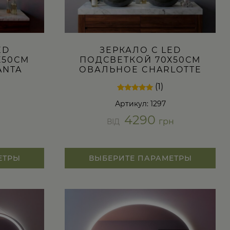
ED
ЗЕРКАЛО С LED
Х50СМ
ПОДСВЕТКОЙ 70Х50СМ
ANTA
ОВАЛЬНОЕ CHARLOTTE
(1)
Рейтинг
1
Артикул: 1297
5.00
из 5 на
4290
основе
н
грн
ВІД
опроса
пользователя
ЕТРЫ
ВЫБЕРИТЕ ПАРАМЕТРЫ
Этот
товар
имеет
несколько