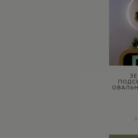
вариаций.
Опции
можно
выбрать
на
странице
товара.
ЗЕ
ПОДС
ОВАЛЬНО
В