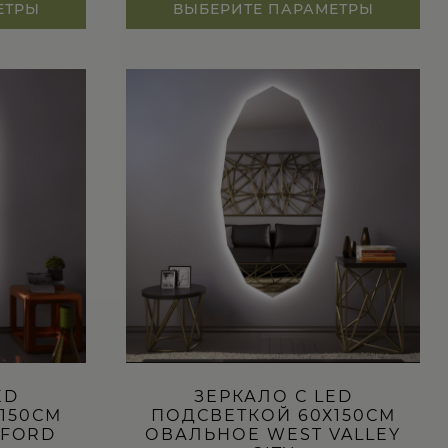
ЕТРЫ
ВЫБЕРИТЕ ПАРАМЕТРЫ
Этот
товар
имеет
несколько
вариаций.
Опции
можно
выбрать
на
странице
товара.
ED
ЗЕРКАЛО С LED
150СМ
ПОДСВЕТКОЙ 60Х150СМ
KFORD
ОВАЛЬНОЕ WEST VALLEY