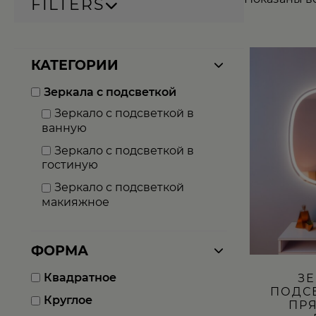
FILTERS
Этот
КАТЕГОРИИ
товар
имеет
Зеркала с подсветкой
несколько
вариаций.
Зеркало с подсветкой в
Опции
ванную
можно
выбрать
Зеркало с подсветкой в
на
гостиную
странице
товара.
Зеркало с подсветкой
макияжное
ФОРМА
Квадратное
ЗЕ
ПОДС
Круглое
ПР