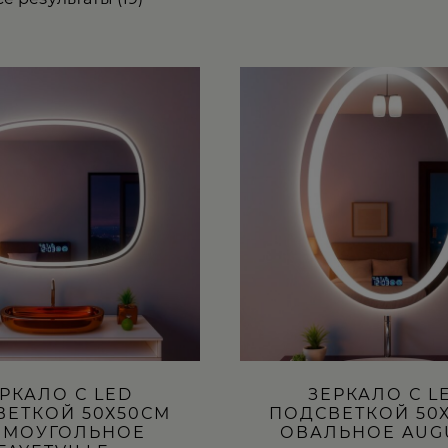
Этот
товар
имеет
несколько
вариаций.
Опции
можно
выбрать
на
странице
товара.
РКАЛО С LED
ЗЕРКАЛО С L
ВЕТКОЙ 50Х50СМ
ПОДСВЕТКОЙ 50
ЯМОУГОЛЬНОЕ
ОВАЛЬНОЕ AUG