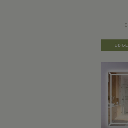
В
ВЫБЕ
Этот
товар
имеет
несколько
вариаций.
Опции
можно
выбрать
на
странице
товара.