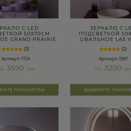
РКАЛО С LED
ЗЕРКАЛО С L
ВЕТКОЙ 50Х70СМ
ПОДСВЕТКОЙ 50
ОЕ GRAND PRAIRIE
ОВАЛЬНОЕ LAS 
(3)
(2)
Рейтинг
3
Рейтинг
2
Артикул: 1724
Артикул: 1587
5.00
5.00
из 5 на
из 5 на
3590
3290
основе
основе
грн
гр
ІД
ВІД
опроса
опроса
пользователей
пользователей
РИТЕ ПАРАМЕТРЫ
ВЫБЕРИТЕ ПАРАМ
Этот
товар
имеет
несколько