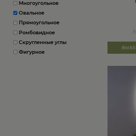
Многоугольное
Овальное
Прямоугольное
В
Ромбовидное
Скругленные углы
ВЫБЕ
Фигурное
Этот
товар
имеет
несколько
вариаций.
Опции
можно
выбрать
на
странице
товара.