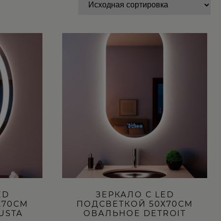
Этот
товар
имеет
несколько
вариаций.
Опции
можно
выбрать
на
странице
товара.
ED
ЗЕРКАЛО С LED
Х70СМ
ПОДСВЕТКОЙ 50Х70СМ
USTA
ОВАЛЬНОЕ DETROIT