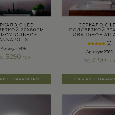
РКАЛО С LED
ЗЕРКАЛО С L
ВЕТКОЙ 60Х80СМ
ПОДСВЕТКОЙ 70
ЯМОУГОЛЬНОЕ
ОВАЛЬНОЕ ATL
ANNAPOLIS
(3)
Артикул: 9176
Рейтинг
3
Артикул: 2366
5.00
3290
из 5 на
грн
ІД
3190
основе
гр
ВІД
опроса
пользователей
РИТЕ ПАРАМЕТРЫ
ВЫБЕРИТЕ ПАРАМ
Этот
товар
имеет
несколько