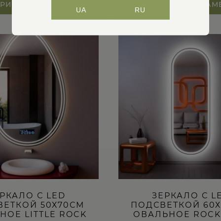
РИТЕ ПАРАМЕТРЫ
ВЫБЕРИТЕ ПАРАМ
UA
RU
Этот
товар
имеет
несколько
вариаций.
Опции
можно
выбрать
на
странице
товара.
РКАЛО С LED
ЗЕРКАЛО С L
ВЕТКОЙ 50Х70СМ
ПОДСВЕТКОЙ 60Х
НОЕ LITTLE ROCK
ОВАЛЬНОЕ ROC