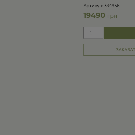
→
Артикул: 334956
19490
грн
Количество
товара
Авторский
детский
ЗАКАЗА
унитаз
и
умывальник
Pink