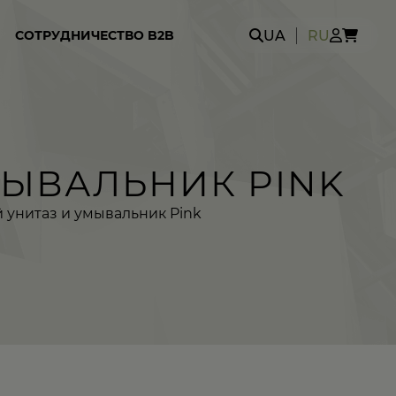
Search
UA
RU
СОТРУДНИЧЕСТВО B2B
for:
МЫВАЛЬНИК PINK
й унитаз и умывальник Pink