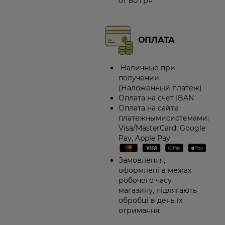
от 80 грн
ОПЛАТА
Наличные при
получении
(Наложенный платеж)
Оплата на счет IBAN
Оплата на сайте
платежнымисистемами:
Visa/MasterCard, Google
Pay, Apple Pay
Замовлення,
оформлені в межах
робочого часу
магазину, підлягають
обробці в день їх
отримання.