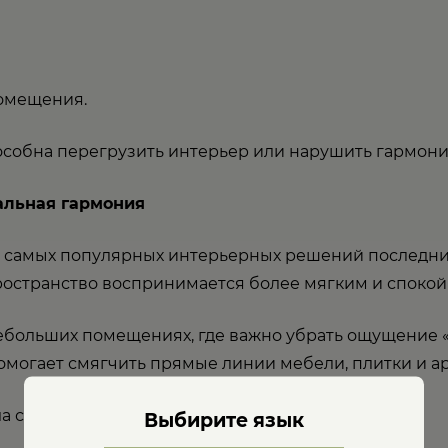
омещения.
особна перегрузить интерьер или нарушить гармони
уальная гармония
з самых популярных интерьерных решений последних
пространство воспринимается более мягким и споко
небольших помещениях, где важно убрать ощущение 
омогает смягчить прямые линии мебели, плитки и ар
 с подсветкой смотрятся:
Выбирите язык