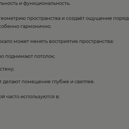
ьность и функциональность.
геометрию пространства и создаёт ощущение порядк
собенно гармонично.
ркало может менять восприятие пространства:
о поднимают потолок;
стену;
т делают помещение глубже и светлее.
й часто используются в: