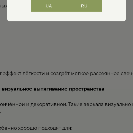
ых интерьерах;
UA
RU
т эффект лёгкости и создаёт мягкое рассеянное свеч
и визуальное вытягивание пространства
ончённой и декоративной. Такие зеркала визуально
.
бенно хорошо подходят для: