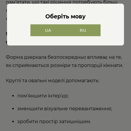
пам’ятати, що такі рішення потребують більш
продуманого поєднання з меблями та
Оберіть мову
освітленням.
UA
RU
Як форма дзеркала впливає на сприйняття
простору
Форма дзеркала безпосередньо впливає на те,
як сприймаються розміри та пропорції кімнати.
Круглі та овальні моделі допомагають:
пом’якшити інтер’єр;
зменшити візуальне перевантаження;
зробити простір затишнішим.