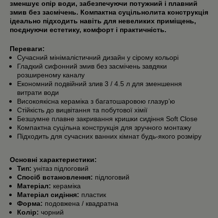
зменшує опір води, забезпечуючи потужний і плавний
змив без засмічень. Компактна суцільнолита конструкція
ідеально підходить навіть для невеликих приміщень,
поєднуючи естетику, комфорт і практичність.
Переваги:
Сучасний мінімалістичний дизайн у сірому кольорі
Гладкий сифонний змив без засмічень завдяки
розширеному каналу
Економний подвійний злив 3 / 4.5 л для зменшення
витрати води
Високоякісна кераміка з багатошаровою глазур’ю
Стійкість до вицвітання та побутової хімії
Безшумне плавне закривання кришки сидіння Soft Close
Компактна суцільна конструкція для зручного монтажу
Підходить для сучасних ванних кімнат будь-якого розміру
Основні характеристики:
Тип:
унітаз підлоговий
Спосіб встановлення:
підлоговий
Матеріал:
кераміка
Матеріал сидіння:
пластик
Форма:
подовжена / квадратна
Колір:
чорний