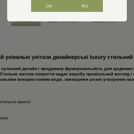
UA
RU
ОПИС
ВІДГУКИ (0)
ВІДЕО (0)
й унікальні унітази дизайнерські luxury стильний
 сучасний дизайн і продуману функціональність для щоденного
. Стильне матове покриття надає виробу преміальний вигляд і 
мальним використанням води, зменшуючи ризик утворення наль
стильної ванної
изок