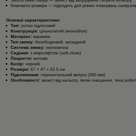
Зносостійка глазур — захист від забруднень і втрати кольору
Компактні розміри — підходить для різних планувань санвузла
Основні характеристики:
Тип:
унітаз підлоговий
Конструкція:
цільнолитий (моноблок)
Матеріал:
кераміка
Тип змиву:
безободковий, каскадний
Система змиву:
економічна
Сидіння:
з мікроліфтом (soft-close)
Покриття:
матове
Колір:
чорний
Розміри:
67 × 47 × 62.5 см
Підключення:
горизонтальний випуск (300 мм)
Особливості:
захист від нальоту, легке очищення, тиха робо