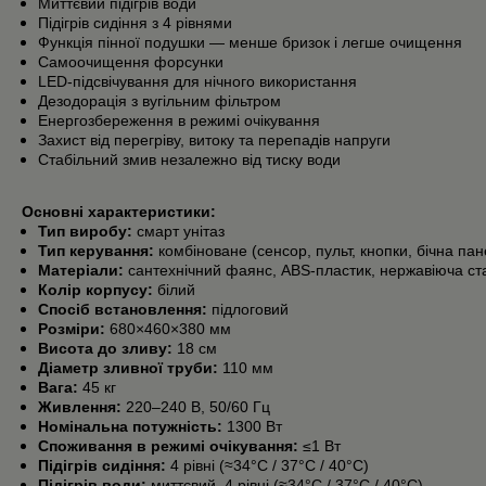
Миттєвий підігрів води
Підігрів сидіння з 4 рівнями
Функція пінної подушки — менше бризок і легше очищення
Самоочищення форсунки
LED-підсвічування для нічного використання
Дезодорація з вугільним фільтром
Енергозбереження в режимі очікування
Захист від перегріву, витоку та перепадів напруги
Стабільний змив незалежно від тиску води
Основні характеристики:
Тип виробу:
смарт унітаз
Тип керування:
комбіноване (сенсор, пульт, кнопки, бічна пан
Матеріали:
сантехнічний фаянс, ABS-пластик, нержавіюча ст
Колір корпусу:
білий
Спосіб встановлення:
підлоговий
Розміри:
680×460×380 мм
Висота до зливу:
18 см
Діаметр зливної труби:
110 мм
Вага:
45 кг
Живлення:
220–240 В, 50/60 Гц
Номінальна потужність:
1300 Вт
Споживання в режимі очікування:
≤1 Вт
Підігрів сидіння:
4 рівні (≈34°C / 37°C / 40°C)
Підігрів води:
миттєвий, 4 рівні (≈34°C / 37°C / 40°C)