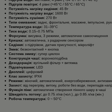
Підігрів повітря:
4 рівні (≈45°C / 55°C / 65°C)
Потужність нагріву сидіння:
45 Вт
Потужність нагріву води:
1600 Вт
Потужність сушіння:
270 Вт
Типи омивання:
заднє, фронтальне, масажне, імпульсне, ру
Температура води:
31–39°C
Тиск води:
0.15–0.75 МПа
Форсунка:
висувна, 3 режими, автоматичне самоочищення
Кришка:
автоматична, з радарним сенсором
Сидіння:
з підігрівом, датчик присутності, мікроліфт
Змив:
безконтактний + кнопка
Система змиву:
супер циклон
Конструкція чаші:
воронкоподібна
Дезодорація:
вугільний фільтр + витяжка
Підсвічування:
LED
Дисплей:
цифровий
Клас захисту:
IPX4
Режими:
жіночий, автоматичний, енергозбереження, антизам
Захист:
від перегріву, витоку, роботи без води, перепадів нап
Функція піни:
автоматичне створення пінного шару в чаші
Швидкість потоку:
до 0.75 л/хв (чол.), до 0.85 л/хв (жін.)
Робоча температура:
0 ~ 50°C