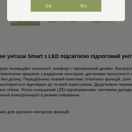
UA
RU
ОПИС
ВІДГУКИ (0)
ВІДЕО (0)
мні унітази Smart з LED підсвіткою підлоговий уні
нує інноваційні технології, комфорт і преміальний дизайн. Контрас
оматичною кришкою з радарним сенсором, датчиками присутності та
 без дотику.
Передбачено повний комплекс гігієнічних функцій: різ
налаштовуються відповідно до потреб користувача.
Додатковою перева
нь гігієни.
Унітаз оснащений LED-підсвічуванням, системою дезодо
ння електроенергії в режимі очікування.
асі для зручного контролю функцій