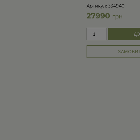
→
Артикул: 334940
27990
грн
Смарт
ДО
унітаз
з
підігрівом
ЗАМОВИТ
сидіння
та
біде
8615
кількість