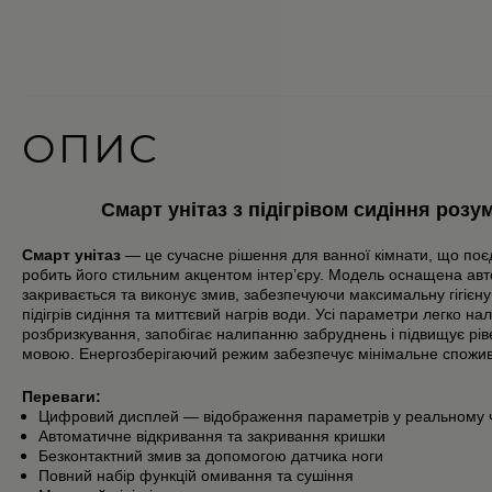
ОПИС
Смарт унітаз з підігрівом сидіння розу
Смарт унітаз
— це сучасне рішення для ванної кімнати, що поєд
робить його стильним акцентом інтер’єру. Модель оснащена авт
закривається та виконує змив, забезпечуючи максимальну гігієну
підігрів сидіння та миттєвий нагрів води. Усі параметри легко 
розбризкування, запобігає налипанню забруднень і підвищує ріве
мовою. Енергозберігаючий режим забезпечує мінімальне спожива
Переваги:
Цифровий дисплей — відображення параметрів у реальному ч
Автоматичне відкривання та закривання кришки
Безконтактний змив за допомогою датчика ноги
Повний набір функцій омивання та сушіння