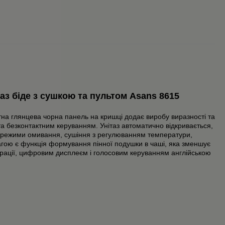
таз біде з сушкою та пультом Asans 8615
тна глянцева чорна панель на кришці додає виробу виразності та
 безконтактним керуванням. Унітаз автоматично відкривається,
ні режими омивання, сушіння з регулюванням температури,
гою є функція формування пінної подушки в чаші, яка зменшує
рації, цифровим дисплеєм і голосовим керуванням англійською