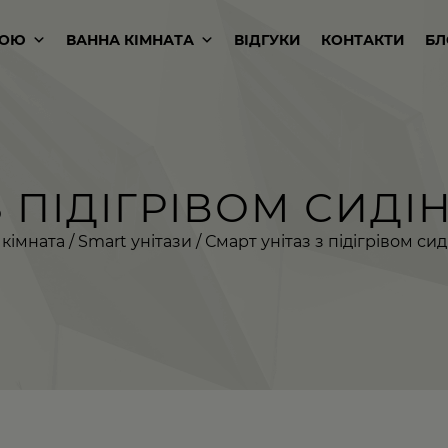
КОЮ
ВАННА КІМНАТА
ВІДГУКИ
КОНТАКТИ
БЛ
 ПІДІГРІВОМ СИДІН
 кімната
/
Smart унітази
/ Смарт унітаз з підігрівом сид