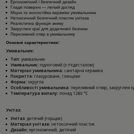
Ергономічний і безпечний дизайн
Гладкі поверхні — легкий догляд
Міцна та зносостійка кераміка умивальника
Нетоксичний безпечний пластик унітаза
Реалістична функція змиву
Закруглені краї для додаткової безпеки
Переливний отвір в умивальнику
Основні характеристики:
Умивальник:
Тип:
умивальник
Умивальник:
підлоговий (з п’єдесталом)
Матеріал умивальника:
санітарна кераміка
Покриття:
глазуроване, глянцеве
Форма:
округла
Особливості умивальника:
переливний отвір, закруглені к
Температура випалу:
понад 1280 °C
Унітаз:
Унітаз
: дитячий (горщик)
Матеріал унітаза:
нетоксичний пластик
Дизайн:
ергономічний, дитячий