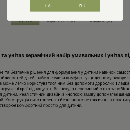
UA
RU
ОПИС
ВІДГУКИ (0)
ВІДЕО (0)
а унітаз керамічний набір умивальник і унітаз 
не та безпечне рішення для формування у дитини навичок самості
собливостей дітей, забезпечуючи комфорт у щоденному використа
а може легко користуватися ним без допомоги дорослих. Гладка г
 Закруглені краї підвищують безпеку, а переливний отвір запобіг
я дитини. Реалістичний дизайн із кнопкою змиву допомагає швид
. Конструкція виготовлена з безпечного нетоксичного пластику, 
а створює комфортний простір для дитини.