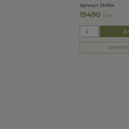
→
Артикул: 334954
19490
грн
Авторський
ДО
дитячий
унітаз
та
ЗАМОВИТ
умивальник
Green
кількість