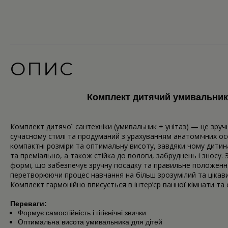
ОПИС
Комплект дитячий умивальник т
Комплект дитячої сантехніки (умивальник + унітаз) — це зруч
сучасному стилі та продуманий з урахуванням анатомічних о
компактні розміри та оптимальну висоту, завдяки чому дитин
та преміально, а також стійка до вологи, забруднень і зносу.
формі, що забезпечує зручну посадку та правильне положенн
перетворюючи процес навчання на більш зрозумілий та цікавий
Комплект гармонійно вписується в інтер’єр ванної кімнати т
Переваги:
Формує самостійність і гігієнічні звички
Оптимальна висота умивальника для дітей