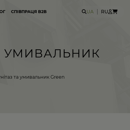
Search
UA
RU
ОГ
СПІВПРАЦЯ B2B
for:
А УМИВАЛЬНИК
нітаз та умивальник Green