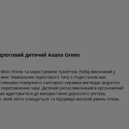
підлоговий дитячий Asans Green
йної гігієни та користування туалетом. Набір виконаний у
нні. Умивальник підлогового типу з п’єдесталом має
лянцева поверхня із санітарної кераміки виглядає акуратно
ає переповненню чаші. Дитячий унітаз виконаний в ергономічній
ше адаптуватися до використання дорослого унітаза,
який легко очищується та підтримує високий рівень гігієни.