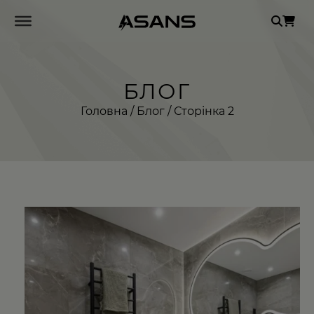
Se
for
БЛОГ
Головна
/
Блог
/ Сторінка 2