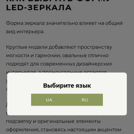
LED-ЗЕРКАЛА
Форма зеркала значительно влияет на общий
вид интерьера.
Круглые модели добавляют пространству
мягкости и гармонии, овальные отлично
подходят для современных дизайнерских
интерьеров, а прямоугольные остаются
универсальным решением практически для
Выбирите язык
любой ванной комнаты.
UA
RU
Дизайнерские LED-зеркала могут иметь
нестандартные формы, декоративную
подсветку и оригинальные элементы
оформления, становясь настоящим акцентом