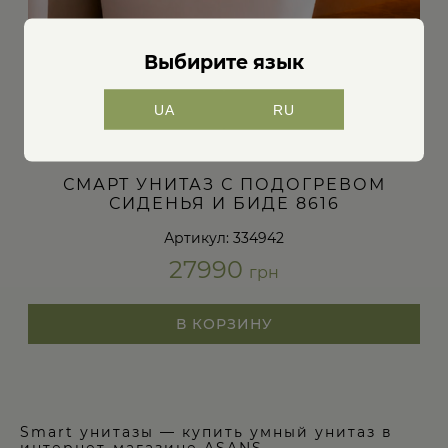
Выбирите язык
UA
RU
СМАРТ УНИТАЗ С ПОДОГРЕВОМ
СИДЕНЬЯ И БИДЕ 8616
Артикул: 334942
27990
грн
В КОРЗИНУ
Smart унитазы — купить умный унитаз в