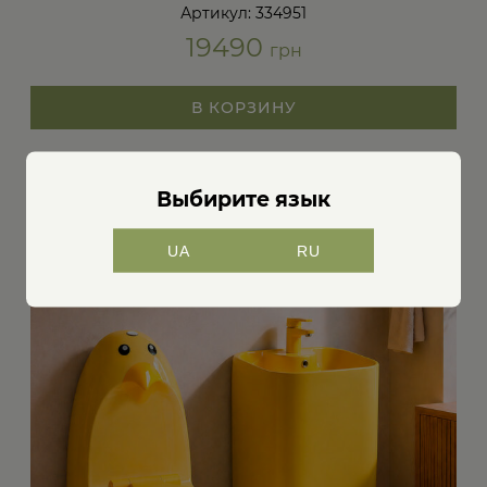
Артикул: 334951
19490
грн
В КОРЗИНУ
Выбирите язык
UA
RU