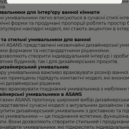
руднень і щоденної експлуатації. Це довговічні рішен
ів.
ивальники для інтер’єру ванної кімнати
і умивальники легко вписуються в сучасні стилі інте
онічні форми та продумані пропорції роблять простір 
пулярні накладні моделі, які стають акцентом в інте
 та стильні умивальники для ванної
ті ASANS представлені незвичайні дизайнерські умив
ими формами та нестандартними рішеннями.
 дозволяють створити індивідуальний інтер’єр і зроб
атних будинків, так і для дизайнерських проєктів.
дизайнерський умивальник
ору умивальника важливо враховувати розмір ванної к
их приміщень підійдуть компактні моделі, які еконо
ні дизайнерські рішення.
во враховувати поєднання умивальника з меблями та
айнерські умивальники в ASANS
агазин
ASANS
пропонує широкий вибір дизайнерських 
представлені сучасні моделі з актуальним дизайном і
купити дизайнерський умивальник
з доставкою та під
і умивальники — це поєднання естетики, функціонал
ати. Вони дозволяють створити стильний і продумани
знайдете умивальники, які підкреслять індивідуальн