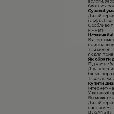
вологи, заб
багатьох рок
Сучасні ум
Дизайнерськ
і лофт. Лак
Особливо по
кімнати.
Незвичайні
В асортимен
оригінальн
Такі моделі
як для прив
Як обрати 
Під час виб
Для невелик
більш вираз
Також важли
Купити диз
Інтернет-м
У каталозі 
Ви можете
Дизайнерськ
ванної кімн
В ASANS ви 