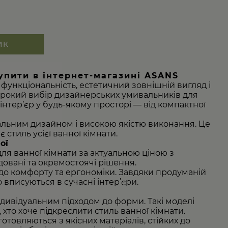
ИК
упити в інтернет-магазині ASANS
функціональність, естетичний зовнішній вигляд і
окий вибір дизайнерських умивальників для
інтер’єр у будь-якому просторі — від компактної
альним дизайном і високою якістю виконання. Це
 стиль усієї ванної кімнати.
ої
ля ванної кімнати за актуальною ціною з
довані та окремостоячі рішення.
о комфорту та ергономіки. Завдяки продуманій
 вписуються в сучасні інтер’єри.
дивідуальним підходом до форми. Такі моделі
 хто хоче підкреслити стиль ванної кімнати.
товляються з якісних матеріалів, стійких до