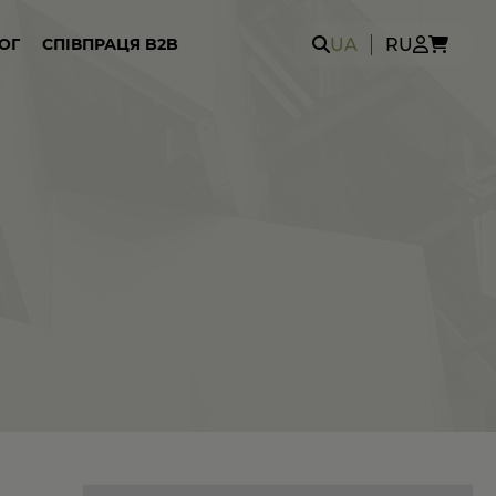
Search
UA
RU
ОГ
СПІВПРАЦЯ B2B
for: