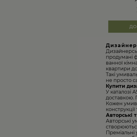
ДО
Дизайнер
Дизайнерськ
продумані ф
ванної кімн
квартири до
Такі умивал
не просто са
Купити диз
У каталозі 
доставкою. 
Кожен умива
конструкції
Авторські 
Авторські у
створюються
Преміальні 