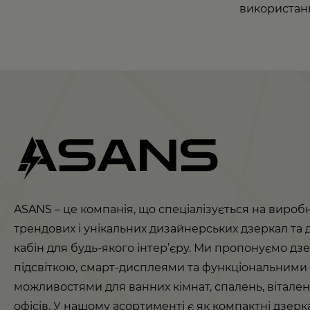
використанн
ASANS – це компанія, що спеціалізується на вироб
трендових і унікальних дизайнерських дзеркал та
кабін для будь-якого інтер’єру. Ми пропонуємо дзе
підсвіткою, смарт-дисплеями та функціональними
можливостями для ванних кімнат, спалень, віталень
офісів. У нашому асортименті є як компактні дзерк