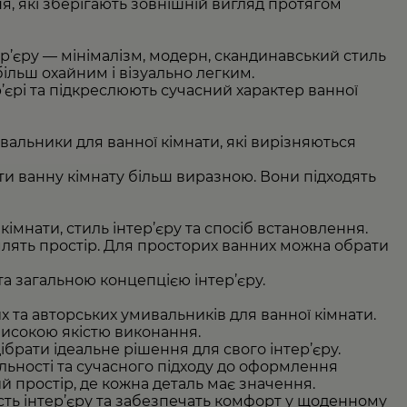
ня, які зберігають зовнішній вигляд протягом
р’єру — мінімалізм, модерн, скандинавський стиль
більш охайним і візуально легким.
р’єрі та підкреслюють сучасний характер ванної
альники для ванної кімнати, які вирізняються
ити ванну кімнату більш виразною. Вони підходять
імнати, стиль інтер’єру та спосіб встановлення.
млять простір. Для просторих ванних можна обрати
 загальною концепцією інтер’єру.
та авторських умивальників для ванної кімнати.
 високою якістю виконання.
ібрати ідеальне рішення для свого інтер’єру.
ьності та сучасного підходу до оформлення
й простір, де кожна деталь має значення.
ість інтер’єру та забезпечать комфорт у щоденному