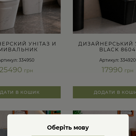
ЕРСКИЙ УНІТАЗ И
ДИЗАЙНЕРСЬКИЙ 
МИВАЛЬНИК
BLACK 8604
Артикул: 334950
Артикул: 334920
25490
17990
грн
грн
ДАТИ В КОШИК
ДОДАТИ В КОШ
Оберіть мову