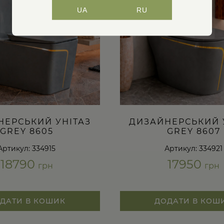
UA
RU
НЕРСЬКИЙ УНІТАЗ
ДИЗАЙНЕРСЬКИЙ 
GREY 8605
GREY 8607
Артикул: 334915
Артикул: 334921
18790
17950
грн
грн
ДАТИ В КОШИК
ДОДАТИ В КОШ