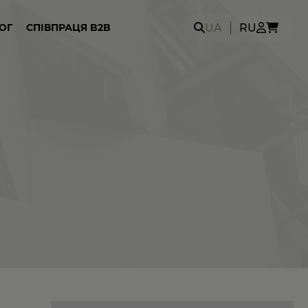
Search
UA
RU
ОГ
СПІВПРАЦЯ B2B
for: