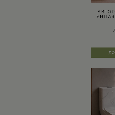
АВТОР
УНІТА
ДО