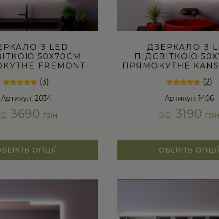
ЕРКАЛО З LED
ДЗЕРКАЛО З 
ВІТКОЮ 50Х70СМ
ПІДСВІТКОЮ 50
КУТНЕ FREMONT
ПРЯМОКУТНЕ KANS
(3)
(2)
Рейтинг
3
Рейтинг
2
Артикул: 2034
Артикул: 1406
5.00
5.00
з 5 на
з 5 на
3690
3190
основі
основі
грн
гр
ІД
ВІД
опитування
опитування
покупців
покупців
ОБЕРІТЬ ОПЦІЇ
ОБЕРІТЬ ОПЦІ
Цей
товар
має
кілька