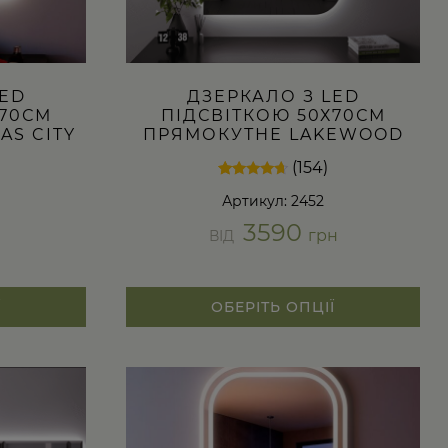
LED
ДЗЕРКАЛО З LED
Х70СМ
ПІДСВІТКОЮ 50Х70СМ
AS CITY
ПРЯМОКУТНЕ LAKEWOOD
(154)
Рейтинг
154
Артикул: 2452
4.47
з 5 на
3590
основі
н
грн
ВІД
опитування
покупців
Ї
ОБЕРІТЬ ОПЦІЇ
Цей
товар
має
кілька