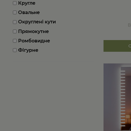
Кругле
Овальне
Округлені кути
В
Прямокутне
Ромбовидне
Фігурне
Цей
товар
має
кілька
варіантів.
Параметри
можна
вибрати
на
сторінці
товару