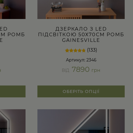
LED
ДЗЕРКАЛО З LED
СМ РОМБ
ПІДСВІТКОЮ 50Х70СМ РОМБ
E
GAINESVILLE
(133)
Рейтинг
133
Артикул: 2346
4.52
з 5 на
7890
основі
н
грн
ВІД
опитування
покупців
Ї
ОБЕРІТЬ ОПЦІЇ
Цей
товар
має
кілька