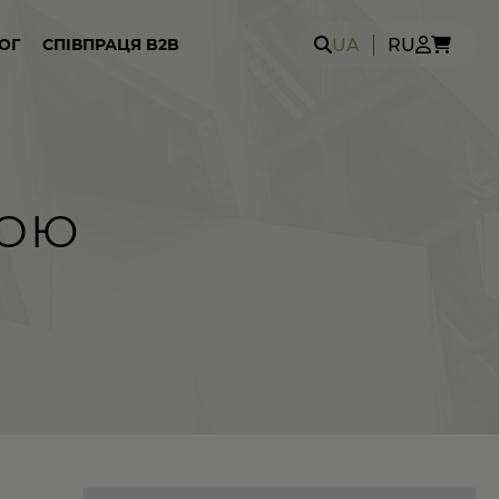
Search
UA
RU
ОГ
СПІВПРАЦЯ B2B
for:
КОЮ