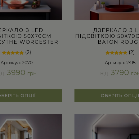
ЕРКАЛО З LED
ДЗЕРКАЛО З 
ВІТКОЮ 50Х70СМ
ПІДСВІТКОЮ 50Х70
УТНЕ WORCESTER
BATON ROUG
(2)
(2)
Рейтинг
2
Рейтинг
2
Артикул: 2070
Артикул: 2415
5.00
5.00
з 5 на
з 5 на
3990
3790
основі
основі
грн
гр
ІД
ВІД
опитування
опитування
покупців
покупців
ОБЕРІТЬ ОПЦІЇ
ОБЕРІТЬ ОПЦІ
Цей
товар
має
кілька