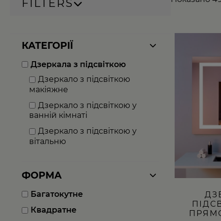
FILTERS
Цей
КАТЕГОРІЇ
товар
має
Дзеркала з підсвіткою
кілька
варіантів.
Дзеркало з підсвіткою
Параметри
макіяжне
можна
вибрати
Дзеркало з підсвіткою у
на
ванній кімнаті
сторінці
товару
Дзеркало з підсвіткою у
вітальню
ФОРМА
Багатокутне
ДЗ
ПІДС
Квадратне
ПРЯМ