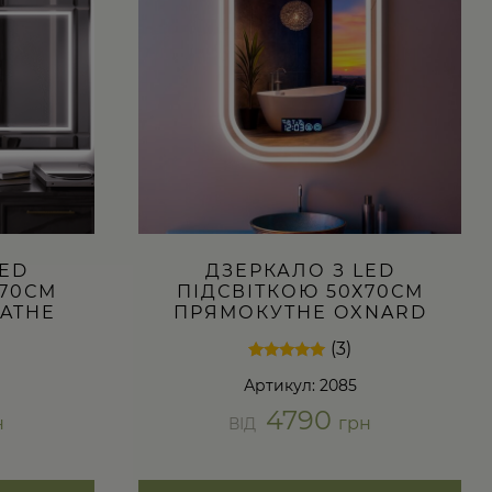
варіантів.
Параметри
можна
вибрати
на
сторінці
товару
LED
ДЗЕРКАЛО З LED
Х70СМ
ПІДСВІТКОЮ 50Х70СМ
ATHE
ПРЯМОКУТНЕ OXNARD
(3)
Рейтинг
3
Артикул: 2085
5.00
з 5 на
4790
основі
н
грн
ВІД
опитування
покупців