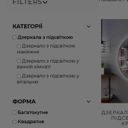
FILTERS
Цей
КАТЕГОРІЇ
товар
має
Дзеркала з підсвіткою
кілька
варіантів.
Дзеркало з підсвіткою
Параметри
макіяжне
можна
вибрати
Дзеркало з підсвіткою у
на
ванній кімнаті
сторінці
товару
Дзеркало з підсвіткою у
вітальню
ФОРМА
Багатокутне
ДЗЕРКАЛ
ПІДС
Квадратне
К