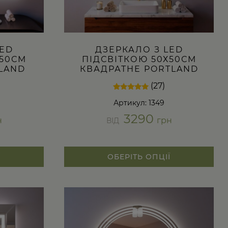
LED
ДЗЕРКАЛО З LED
Х50СМ
ПІДСВІТКОЮ 50Х50СМ
LAND
КВАДРАТНЕ PORTLAND
(27)
Рейтинг
27
Артикул: 1349
4.89
з 5 на
3290
основі
н
грн
ВІД
опитування
покупців
Ї
ОБЕРІТЬ ОПЦІЇ
Цей
товар
має
кілька