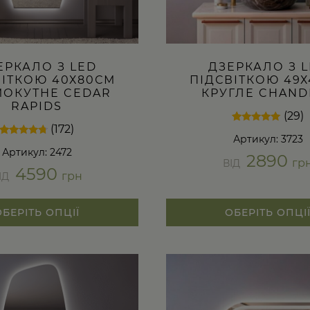
ЕРКАЛО З LED
ДЗЕРКАЛО З 
ВІТКОЮ 40Х80СМ
ПІДСВІТКОЮ 49
ОКУТНЕ CEDAR
КРУГЛЕ CHAND
RAPIDS
(29)
(172)
Рейтинг
29
Артикул: 3723
4.93
Рейтинг
172
з 5 на
Артикул: 2472
4.52
2890
основі
з 5 на
гр
ВІД
опитування
4590
основі
грн
покупців
ІД
опитування
покупців
ОБЕРІТЬ ОПЦІЇ
ОБЕРІТЬ ОПЦІ
Цей
товар
має
кілька