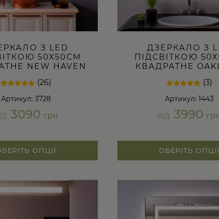
ЕРКАЛО З LED
ДЗЕРКАЛО З 
ВІТКОЮ 50Х50СМ
ПІДСВІТКОЮ 50
АТНЕ NEW HAVEN
КВАДРАТНЕ OAK
(26)
(3)
Рейтинг
26
Рейтинг
3
Артикул: 3728
Артикул: 1443
4.88
5.00
з 5 на
з 5 на
3090
3990
основі
основі
грн
гр
ІД
ВІД
опитування
опитування
покупців
покупців
ОБЕРІТЬ ОПЦІЇ
ОБЕРІТЬ ОПЦІ
Цей
товар
має
кілька