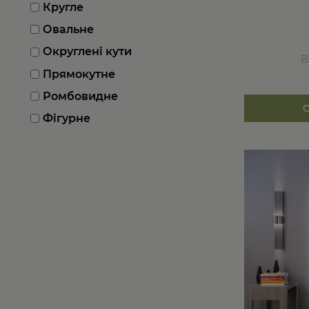
Кругле
Овальне
Округлені кути
В
Прямокутне
Ромбовидне
Фігурне
Цей
товар
має
кілька
варіантів.
Параметри
можна
вибрати
на
сторінці
товару