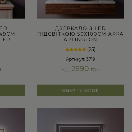
LED
ДЗЕРКАЛО З LED
Х49СМ
ПІДСВІТКОЮ 50Х100СМ АРКА
LER
ARLINGTON
(25)
Рейтинг
25
Артикул: 3719
4.92
з 5 на
2990
основі
н
грн
ВІД
опитування
покупців
Ї
ОБЕРІТЬ ОПЦІЇ
Цей
товар
має
кілька