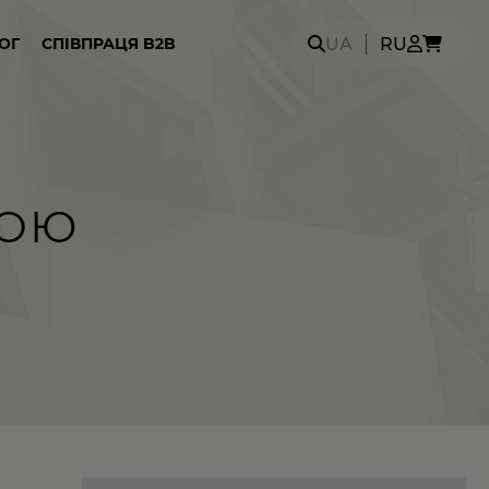
Search
UA
RU
ОГ
СПІВПРАЦЯ B2B
for:
КОЮ