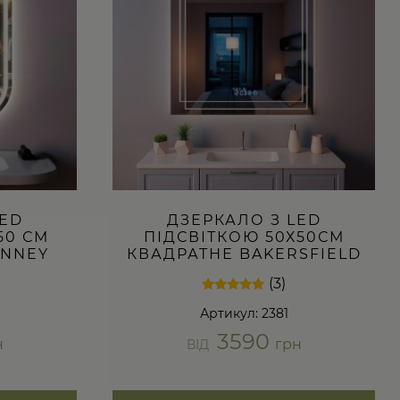
варіантів.
Параметри
можна
вибрати
на
сторінці
товару
LED
ДЗЕРКАЛО З LED
50 СМ
ПІДСВІТКОЮ 50Х50СМ
INNEY
КВАДРАТНЕ BAKERSFIELD
(3)
Рейтинг
3
Артикул: 2381
4.67
з 5 на
3590
основі
н
грн
ВІД
опитування
покупців