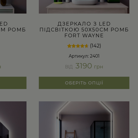
LED
ДЗЕРКАЛО З LED
СМ РОМБ
ПІДСВІТКОЮ 50Х50СМ РОМБ
FORT WAYNE
(142)
Рейтинг
142
Артикул: 2401
4.47
з 5 на
3190
основі
н
грн
ВІД
опитування
покупців
Ї
ОБЕРІТЬ ОПЦІЇ
Цей
товар
має
кілька
варіантів.
Параметри