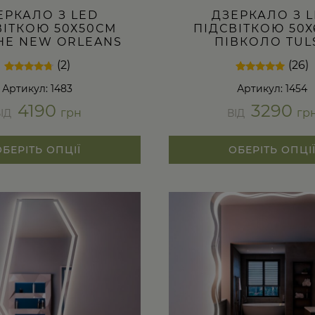
ЕРКАЛО З LED
ДЗЕРКАЛО З 
ВІТКОЮ 50Х50СМ
ПІДСВІТКОЮ 50
НЕ NEW ORLEANS
ПІВКОЛО TUL
(2)
(26)
Рейтинг
2
Рейтинг
26
Артикул: 1483
Артикул: 1454
4.50
4.88
з 5 на
з 5 на
4190
3290
основі
основі
грн
гр
ВІД
ВІД
опитування
опитування
покупців
покупців
ОБЕРІТЬ ОПЦІЇ
ОБЕРІТЬ ОПЦІ
Цей
товар
має
кілька
варіантів.
Параметри
можна
вибрати
на