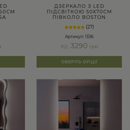
LED
ДЗЕРКАЛО З LED
Х60СМ
ПІДСВІТКОЮ 50Х70СМ
SA
ПІВКОЛО BOSTON
(27)
Рейтинг
27
Артикул: 1336
4.81
з 5 на
3290
основі
н
грн
ВІД
опитування
покупців
Ї
ОБЕРІТЬ ОПЦІЇ
Цей
товар
має
кілька
варіантів.
Параметри
можна
вибрати
на