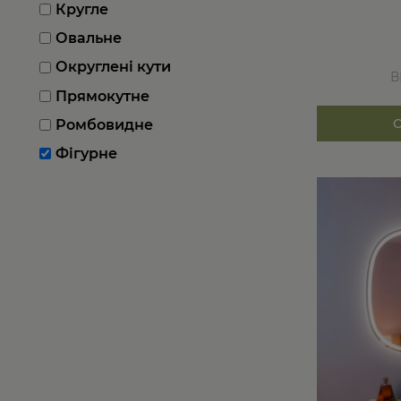
Кругле
Овальне
Округлені кути
В
Прямокутне
Ромбовидне
Фігурне
Цей
товар
має
кілька
варіантів.
Параметри
можна
вибрати
на
сторінці
товару