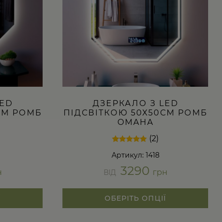
можна
вибрати
на
сторінці
товару
LED
ДЗЕРКАЛО З LED
СМ РОМБ
ПІДСВІТКОЮ 50Х50СМ РОМБ
E
OMAHA
(2)
Рейтинг
2
Артикул: 1418
5.00
з 5 на
3290
основі
н
грн
ВІД
опитування
покупців
Ї
ОБЕРІТЬ ОПЦІЇ