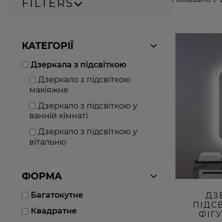
FILTERS
Цей
КАТЕГОРІЇ
товар
має
Дзеркала з підсвіткою
кілька
варіантів.
Дзеркало з підсвіткою
Параметри
макіяжне
можна
вибрати
Дзеркало з підсвіткою у
на
ванній кімнаті
сторінці
товару
Дзеркало з підсвіткою у
вітальню
ФОРМА
Багатокутне
ДЗ
ПІДС
Квадратне
ФІГ