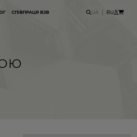
Search
UA
RU
ОГ
СПІВПРАЦЯ B2B
for:
КОЮ