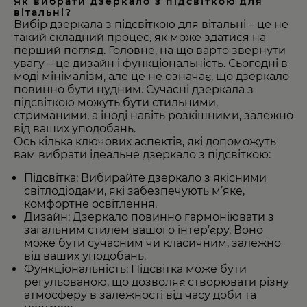
Як вибрати дзеркало з підсвіткою для
вітальні?
Вибір дзеркала з підсвіткою для вітальні – це не
такий складний процес, як може здатися на
перший погляд. Головне, на що варто звернути
увагу – це дизайн і функціональність. Сьогодні в
моді мінімалізм, але це не означає, що дзеркало
повинно бути нудним. Сучасні дзеркала з
підсвіткою можуть бути стильними,
стриманими, а іноді навіть розкішними, залежно
від ваших уподобань.
Ось кілька ключових аспектів, які допоможуть
вам вибрати ідеальне дзеркало з підсвіткою:
Підсвітка: Вибирайте дзеркало з якісними
світлодіодами, які забезпечують м’яке,
комфортне освітлення.
Дизайн: Дзеркало повинно гармоніювати з
загальним стилем вашого інтер’єру. Воно
може бути сучасним чи класичним, залежно
від ваших уподобань.
Функціональність: Підсвітка може бути
регульованою, що дозволяє створювати різну
атмосферу в залежності від часу доби та