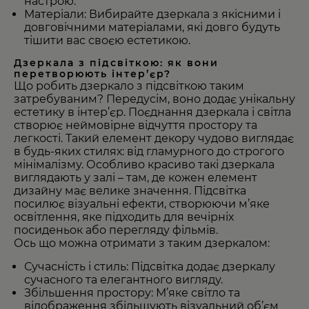
настрою.
Матеріали: Вибирайте дзеркала з якісними і
довговічними матеріалами, які довго будуть
тішити вас своєю естетикою.
Дзеркала з підсвіткою: як вони
перетворюють інтер’єр?
Що робить дзеркало з підсвіткою таким
затребуваним? Передусім, воно додає унікальну
естетику в інтер’єр. Поєднання дзеркала і світла
створює неймовірне відчуття простору та
легкості. Такий елемент декору чудово виглядає
в будь-яких стилях: від гламурного до строгого
мінімалізму. Особливо красиво такі дзеркала
виглядають у залі – там, де кожен елемент
дизайну має велике значення. Підсвітка
посилює візуальні ефекти, створюючи м’яке
освітлення, яке підходить для вечірніх
посиденьок або перегляду фільмів.
Ось що можна отримати з таким дзеркалом:
Сучасність і стиль: Підсвітка додає дзеркалу
сучасного та елегантного вигляду.
Збільшення простору: М’яке світло та
відображення збільшують візуальний об’єм