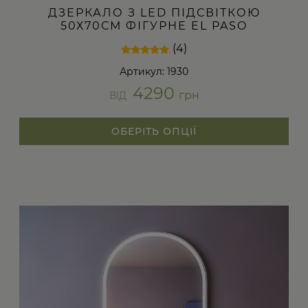
ДЗЕРКАЛО З LED ПІДСВІТКОЮ
50Х70СМ ФІГУРНЕ EL PASO
(4)
Рейтинг
4
Артикул: 1930
4.75
з 5 на
4290
основі
грн
ВІД
опитування
покупців
ОБЕРІТЬ ОПЦІЇ
Цей
товар
має
кілька
варіантів.
Параметри
можна
вибрати