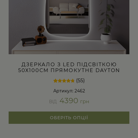
ДЗЕРКАЛО З LED ПІДСВІТКОЮ
50Х100СМ ПРЯМОКУТНЕ DAYTON
(55)
Рейтинг
55
Артикул: 2462
4.53
з 5 на
4390
основі
грн
ВІД
опитування
покупців
ОБЕРІТЬ ОПЦІЇ