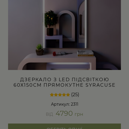
на
сторінці
товару
ДЗЕРКАЛО З LED ПІДСВІТКОЮ
60Х150СМ ПРЯМОКУТНЕ SYRACUSE
(25)
Рейтинг
25
Артикул: 2311
4.88
з 5 на
4790
основі
грн
ВІД
опитування
покупців