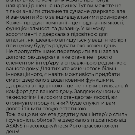
найкращі рішення на ринку. Тут ви можете не
тільки знайти стильне та сучасне дзеркало, але
й замовити його за індивідуальними розмірами.
Кожен продукт компанії – це поєднання якості,
функціональності та дизайну. У їхньому
асортименті є дзеркала з підсвіткою для
вітальні, які ідеально впишуться у ваш інтер’єр і
при цьому будуть радувати око кожен день.
Не пропустіть шанс перетворити ваш зал за
допомогою дзеркала, яке стане не просто
елементом інтер’єру, а справжньою родзинкою
вашого дому. Для тих, хто хоче чогось більш
інноваційного, є навіть можливість придбати
смарт дзеркало
з додатковими функціями.
Дзеркала з підсвіткою – це не тільки стиль, але й
комфорт для вашого дому. Завдяки сучасним
технологіям і високим стандартам якості, ви
отримуєте продукт, який буде служити вам
довго і тішити своєю естетикою.
Тож, якщо ви хочете додати у ваш інтер’єр стиль
і сучасність, обирайте дзеркало з підсвіткою від
ASANS і насолоджуйтеся його красою кожен
день!